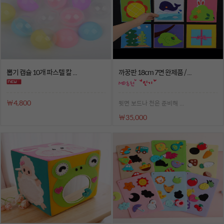
뽑기 캡슐 10개 파스텔 칼 ...
까꿍판 18cm 7면 완제품 / ...
￦4,800
뒷면 보드나 천은 준비해 ...
￦35,000