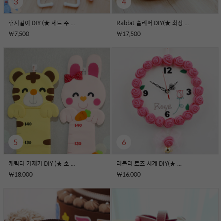
3
4
휴지걸이 DIY (★ 세트 주 ...
Rabbit 슬리퍼 DIY(★ 최상 ...
￦7,500
￦17,500
5
6
캐릭터 키재기 DIY (★ 호 ...
러블리 로즈 시계 DIY(★ ...
￦18,000
￦16,000