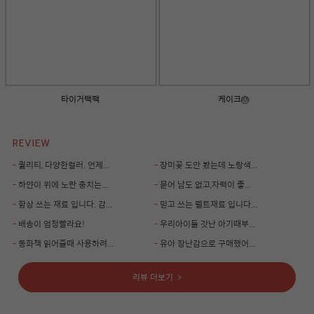
타이거백팩
케이크🎂
REVIEW
-
퀄리티, 다양한컬러. 언제...
-
장미꽃 도안 봤는데 노랑색...
-
하얀이 위에 노란 충치는...
-
묻어 남도 없고,자력이 좋...
-
항상 쓰는 재료 입니다. 감...
-
믿고 쓰는 펠트재료 입니다...
-
배송이 엄청빨라요!
-
우리아이들 갓난 아기때부...
-
동화책 읽어줄때 사용하려...
-
유아 장난감으로 구매했어...
리뷰 더보기
>