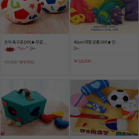
숫자 축구공 DIY(★ 무료 ...
40cm 대형 공룡 DIY(★ 인 ...
￦18,000
15,500
￦9,900