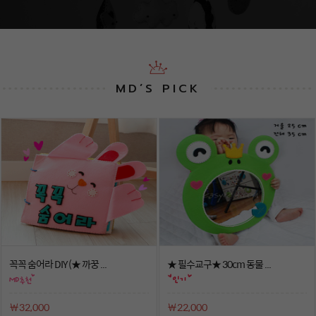
MD’S PICK
꼭꼭 숨어라 DIY (★ 까꿍 ...
★ 필수교구★ 30cm 동물 ...
￦32,000
￦22,000