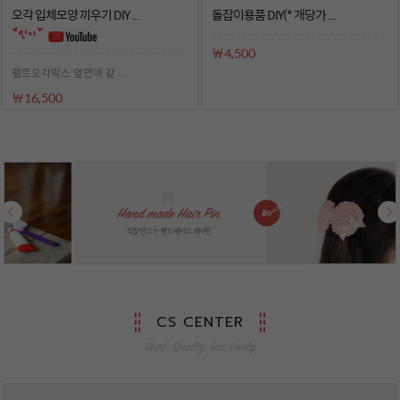
오각 입체모양 끼우기 DIY ...
돌잡이용품 DIY(* 개당가 ...
￦4,500
펠트오각박스 옆면에 같 ...
￦16,500
CS CENTER