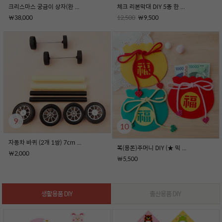
크리스마스 궁금이 상자(완 ...
체크 리본막대 DIY 5종 한 ...
￦38,000
12,500
￦9,500
9
10
자동차 바퀴 (2개 1쌍) 7cm ...
복(용돈)주머니 DIY (★ 믹 ...
￦2,000
￦5,500
생활용품 DIY
출산용품 DIY