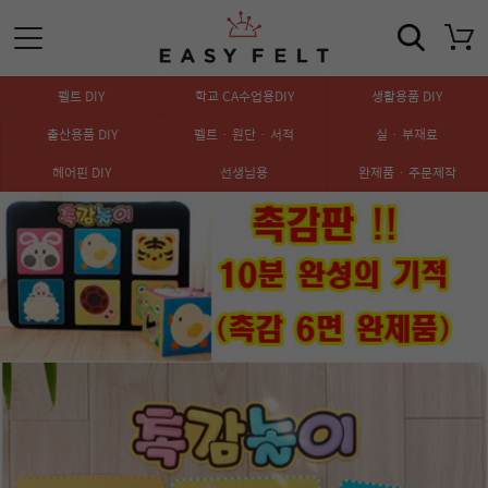
펠트 DIY
학교 CA수업용DIY
생활용품 DIY
출산용품 DIY
펠트 · 원단 · 서적
실 · 부재료
헤어핀 DIY
선생님용
완제품 · 주문제작