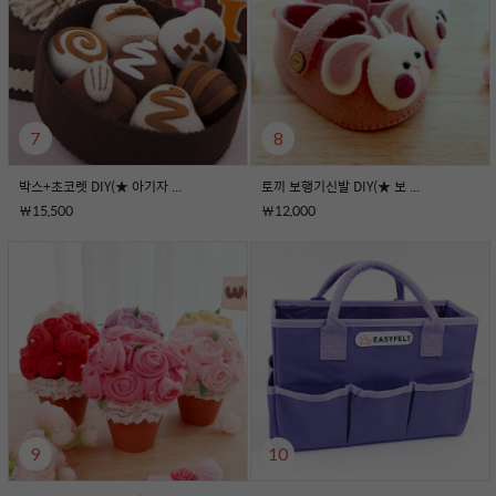
7
8
박스+초코렛 DIY(★ 아기자 ...
토끼 보행기신발 DIY(★ 보 ...
￦15,500
￦12,000
9
10