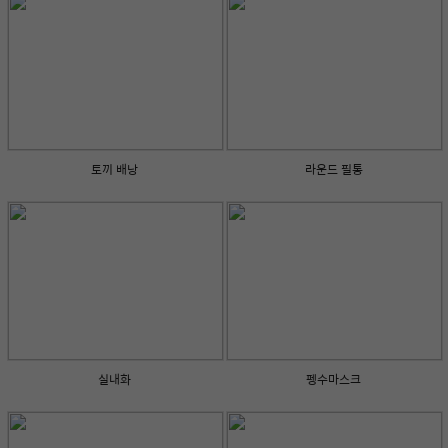
토끼 배낭
라운드 필통
실내화
펭수마스크