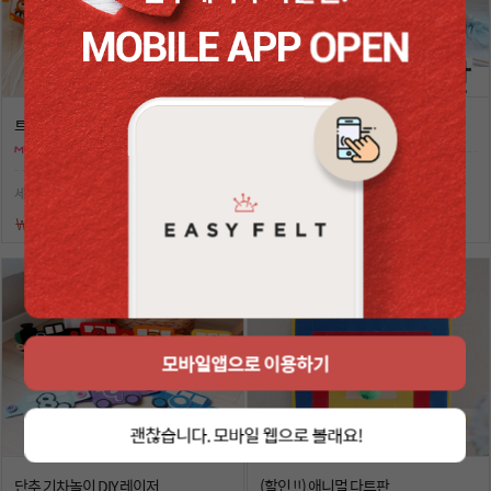
트럭 DIY (★ 씽씽 바퀴로 ...
동물고리 쌓아요 DIY 레 ...
5종 동물고리 끼우기 동 ...
세트구매시 대할인 !!
￦32,000
￦18,500
모바일앱으로 이용하기
괜찮습니다. 모바일 웹으로 볼래요!
단추 기차놀이 DIY 레이저 ...
(할인 !!) 애니멀 다트판 ...