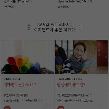
장미 화분 DIY(★ 토기)
storage tote bag 스토리지 ...
￦7,900
￦24,500
365일 펠트교과서!
이지펠트가 좋은 이유?!
TALK ABOUT FELT
TALK ABOUT FELT
SINCE 2004
저는 펠트로 입체북을 직접만들어서
저는 펠트로 입체북을 직접만들어서
펠트 시작하신 분이라면?
이 닦는 습관을 아이에게 가르쳤어요!
이 닦는 습관을 아이에게 가르쳤어요!
반드시 읽어야 할 필수팁을 공개합니다!