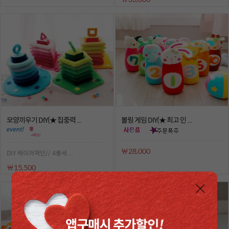
모양끼우기 DIY(★ 집중력 ...
볼링 게임 DIY(★ 최고 인 ...
￦28,000
DIY 레이저재단// 4종세 ...
￦15,500