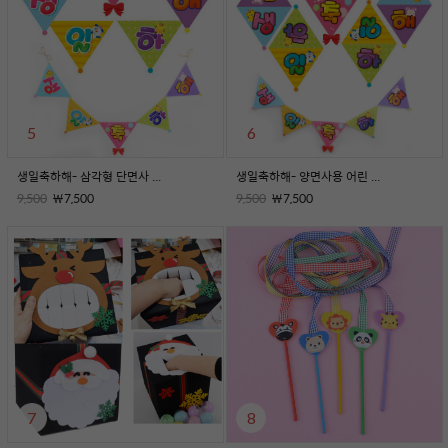
5
6
생일축하해- 삼각형 단면사 ...
생일축하해- 양면사용 어린 ...
9,500
￦7,500
9,500
￦7,500
7
8