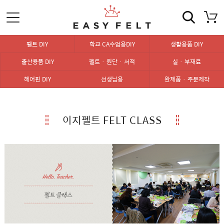
펠트 DIY
학교 CA수업용DIY
생활용품 DIY
출산용품 DIY
펠트 · 원단 · 서적
실 · 부재료
헤어핀 DIY
선생님용
완제품 · 주문제작
이지펠트 FELT CLASS