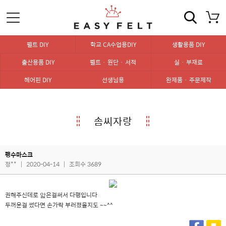
펠트 DIY
학교 CA수업용DIY
생활용품 DIY
출산용품 DIY
펠트 · 원단 · 서적
실 · 부재료
헤어핀 DIY
선생님용
완제품 · 주문제작
솜씨자랑
펭수마스크
정**
|
2020-04-14
|
조회수 3689
권해주신데로 앏은걸써서 다행입니다
두꺼운걸 썼다면 손가락 부러졌을지도 ~~^^