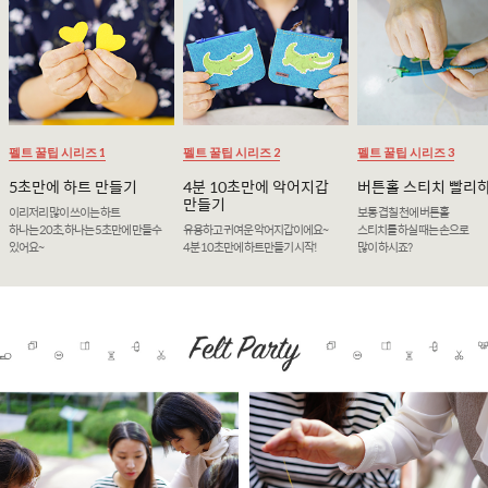
펠트 꿀팁 시리즈 1
펠트 꿀팁 시리즈 2
펠트 꿀팁 시리즈 3
5초만에 하트 만들기
4분 10초만에 악어지갑
버튼홀 스티치 빨리
만들기
이리저리 많이 쓰이는 하트
보통 겹칠 천에 버튼홀
하나는 20초, 하나는 5초만에 만들수
유용하고 귀여운 악어지갑이에요~
스티치를 하실 때는 손으로
있어요~
4분 10초만에 하트만들기 시작!
많이 하시죠?