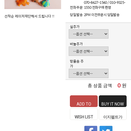
070-8627-1560 / 010-9325-
전화주문
1550 전화구매 환영
당일발송
2PM 이전주문시 당일발송
선착순 레이저재단해서 드립니다 !!
실추가
바늘추가
방울솜 추
가
0
원
총 상품 금액
ADD TO
BUY IT NOW
CART
WISH LIST
이지펠트가
좋은 이유