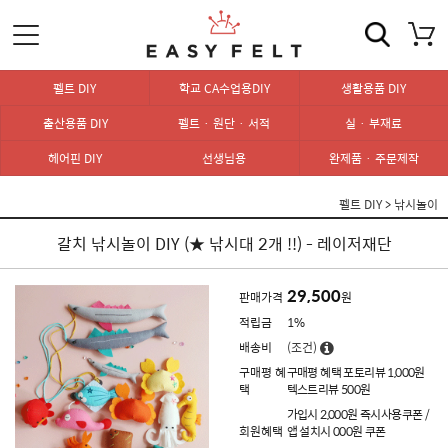
펠트 DIY
학교 CA수업용DIY
생활용품 DIY
출산용품 DIY
펠트 · 원단 · 서적
실 · 부재료
헤어핀 DIY
선생님용
완제품 · 주문제작
펠트 DIY
>
낚시놀이
갈치 낚시놀이 DIY (★ 낚시대 2개 !!) - 레이저재단
29,500
판매가격
원
적립금
1%
배송비
(조건)
구매평 혜
구매평 혜택 포토리뷰 1,000원
택
텍스트리뷰 500원
가입시 2,000원 즉시사용쿠폰 /
회원혜택
앱 설치시 000원 쿠폰