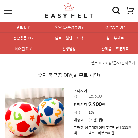
펠트 DIY
학교 CA수업용DIY
생활용품 DIY
출산용품 DIY
펠트 · 원단 · 서적
실 · 부재료
헤어핀 DIY
선생님용
완제품 · 주문제작
펠트 DIY
>
공/글자/끈끼우기
숫자 축구공 DIY(★ 무료 재단)
소비자가
15,500
격
9,900
판매가격
원
적립금
1%
배송비
(조건)
구매평 혜
구매평 혜택 포토리뷰 1,000원
택
텍스트리뷰 500원