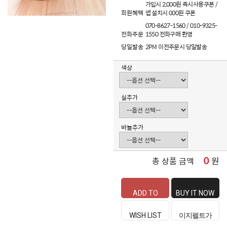
가입시 2,000원 즉시사용쿠폰 /
회원혜택
앱 설치시 000원 쿠폰
070-8627-1560 / 010-9325-
전화주문
1550 전화구매 환영
당일발송
2PM 이전주문시 당일발송
색상
실추가
바늘추가
0
원
총 상품 금액
ADD TO
BUY IT NOW
CART
WISH LIST
이지펠트가