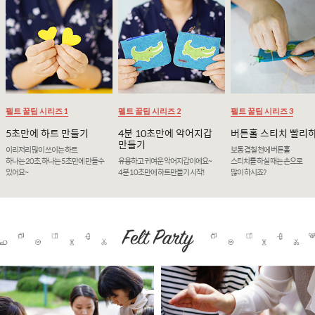
펠트 꿀팁 시리즈 1
펠트 꿀팁 시리즈 2
펠트 꿀팁 시리즈 3
5초만에 하트 만들기
4분 10초만에 악어지갑
버튼홀 스티치 빨리
만들기
이리저리 많이 쓰이는 하트
보통 겹칠 천에 버튼홀
하나는 20초, 하나는 5초만에 만들수
유용하고 귀여운 악어지갑이에요~
스티치를 하실 때는 손으로
있어요~
4분 10초만에 하트만들기 시작!
많이 하시죠?