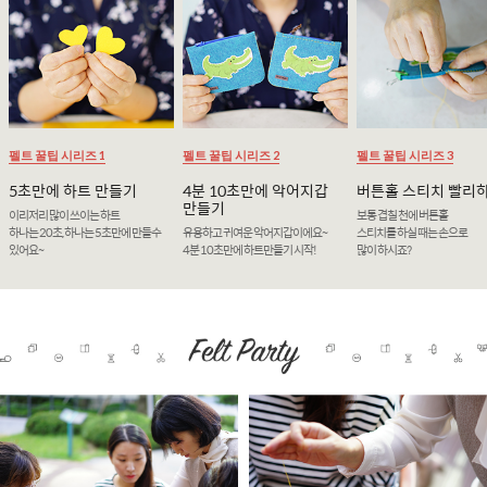
펠트 꿀팁 시리즈 1
펠트 꿀팁 시리즈 2
펠트 꿀팁 시리즈 3
5초만에 하트 만들기
4분 10초만에 악어지갑
버튼홀 스티치 빨리
만들기
이리저리 많이 쓰이는 하트
보통 겹칠 천에 버튼홀
하나는 20초, 하나는 5초만에 만들수
유용하고 귀여운 악어지갑이에요~
스티치를 하실 때는 손으로
있어요~
4분 10초만에 하트만들기 시작!
많이 하시죠?