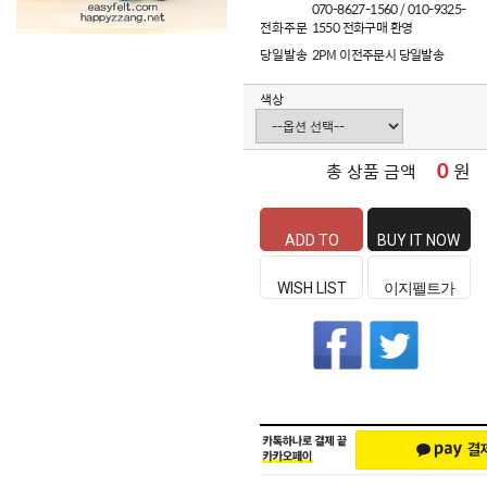
070-8627-1560 / 010-9325-
전화주문
1550 전화구매 환영
당일발송
2PM 이전주문시 당일발송
색상
0
원
총 상품 금액
ADD TO
BUY IT NOW
CART
WISH LIST
이지펠트가
좋은 이유