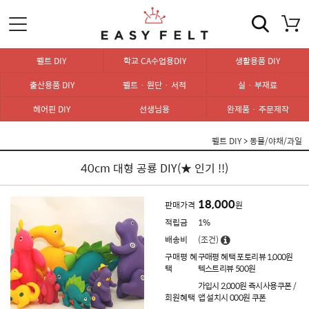
펠트 DIY
학교 CA수업용DIY
생활용품 DIY
출산용품 DIY
펠트 · 원단 · 서적
실 · 부재료
헤어핀 DIY
선생님용
완제품 · 주문제작
펠트 DIY
>
동물/야채/과일
40cm 대형 공룡 DIY(★ 인기 !!)
18,000
판매가격
원
적립금
1%
배송비
(조건)
구매평 혜
구매평 혜택 포토리뷰 1,000원
택
텍스트리뷰 500원
가입시 2,000원 즉시사용쿠폰 /
회원혜택
앱 설치시 000원 쿠폰