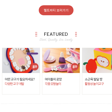
펠트파티 보러가기
FEATURED
어떤 교구가 필요하세요?
여아들의 로망
소근육 발달 짱
다양한 교구 개발
각종 모형놀이
활동성 놀이교구