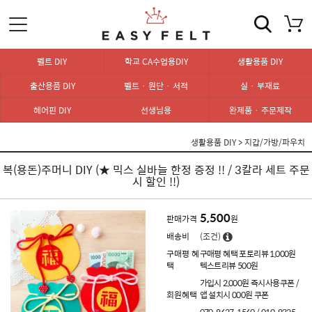
펠트 DIY
학교 CA수업용DIY
생활용품 DIY
출산용품 DIY
펠트 · 원단 · 서적
실 · 부재료
헤어핀 DIY
선생님용
완제품 · 주문제작
생활용품 DIY
>
지갑/가방/파우치
복(용돈)주머니 DIY (★ 믹스 실바늘 한정 증정 !! / 3칼라 세트 주문
시 할인 !!)
5,500
판매가격
원
배송비
(조건)
구매평 혜
구매평 혜택 포토리뷰 1,000원
택
텍스트리뷰 500원
가입시 2,000원 즉시사용쿠폰 /
회원혜택
앱 설치시 000원 쿠폰