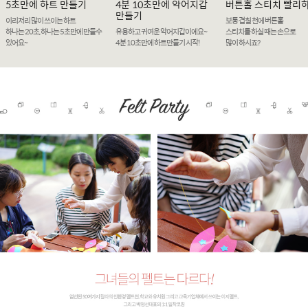
5초만에 하트 만들기
4분 10초만에 악어지갑
버튼홀 스티치 빨리
만들기
이리저리 많이 쓰이는 하트
보통 겹칠 천에 버튼홀
하나는 20초, 하나는 5초만에 만들수
유용하고 귀여운 악어지갑이에요~
스티치를 하실 때는 손으로
있어요~
4분 10초만에 하트만들기 시작!
많이 하시죠?