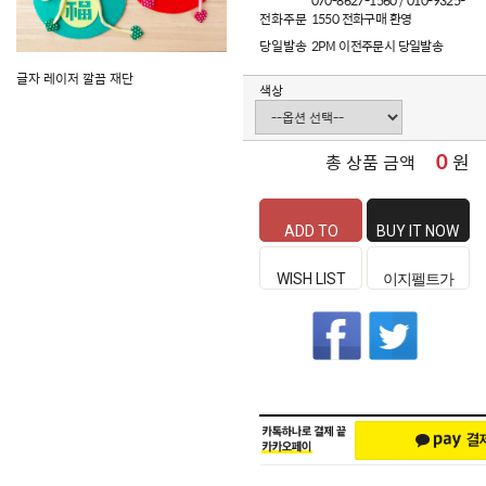
070-8627-1560 / 010-9325-
전화주문
1550 전화구매 환영
당일발송
2PM 이전주문시 당일발송
글자 레이저 깔끔 재단
색상
0
원
총 상품 금액
ADD TO
BUY IT NOW
CART
WISH LIST
이지펠트가
좋은 이유