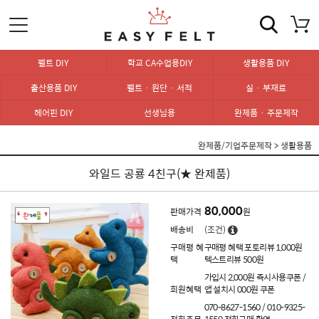
펠트 DIY
학교 CA수업용DIY
생활용품 DIY
출산용품 DIY
펠트 · 원단 · 서적
실 · 부재료
헤어핀 DIY
선생님용
완제품 · 주문제작
완제품/기업주문제작
>
생활용품
와일드 공룡 4친구(★ 완제품)
80,000
판매가격
원
배송비
(조건)
구매평 혜
구매평 혜택 포토리뷰 1,000원
택
텍스트리뷰 500원
가입시 2,000원 즉시사용쿠폰 /
회원혜택
앱 설치시 000원 쿠폰
070-8627-1560 / 010-9325-