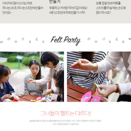
만들기
이리저리 많이 쓰이는 하트
보통 겹칠 천에 버튼홀
하나는 20초, 하나는 5초만에 만들수
유용하고 귀여운 악어지갑이에요~
스티치를 하실 때는 손으로
있어요~
4분 10초만에 하트만들기 시작!
많이 하시죠?