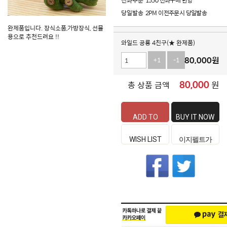
전화주문
1550 전화구매 환영
당일발송
2PM 이전주문시 당일발송
완제품입니다. 장식소품,가방장식, 선물
용으로 추천드려요 !!
와일드 공룡 4친구(★ 완제품)
80,000
원
+1
-1
80,000
원
총 상품 금액
ADD TO
BUY IT NOW
CART
WISH LIST
이지펠트가
좋은 이유