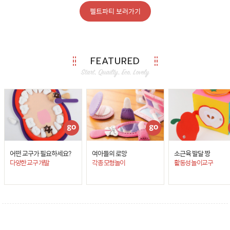
펠트파티 보러가기
FEATURED
어떤 교구가 필요하세요?
여아들의 로망
소근육 발달 짱
다양한 교구 개발
각종 모형놀이
활동성 놀이교구