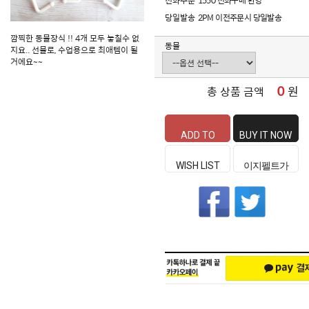
전화주문
1550 전화구매 환영
당일발송
2PM 이전주문시 당일발송
깜찍한 동물장식 !! 4개 모두 놓칠수 없
동물
지요.. 선물로, 수업용으로 최애템이 될
거에요~~
0
원
총 상품 금액
ADD TO
BUY IT NOW
CART
WISH LIST
이지펠트가
좋은 이유