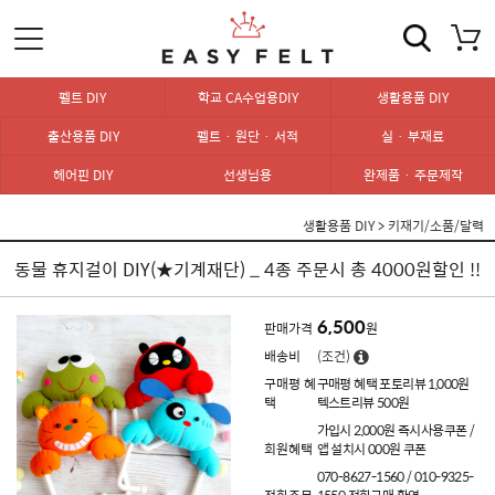
펠트 DIY
학교 CA수업용DIY
생활용품 DIY
출산용품 DIY
펠트 · 원단 · 서적
실 · 부재료
헤어핀 DIY
선생님용
완제품 · 주문제작
생활용품 DIY
>
키재기/소품/달력
동물 휴지걸이 DIY(★기계재단) _ 4종 주문시 총 4000원할인 !!
6,500
판매가격
원
배송비
(조건)
구매평 혜
구매평 혜택 포토리뷰 1,000원
택
텍스트리뷰 500원
가입시 2,000원 즉시사용쿠폰 /
회원혜택
앱 설치시 000원 쿠폰
070-8627-1560 / 010-9325-