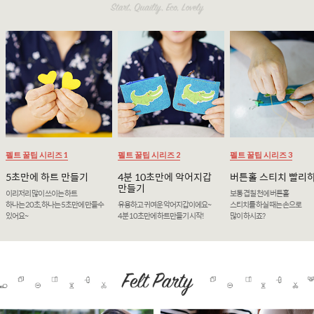
펠트 꿀팁 시리즈 1
펠트 꿀팁 시리즈 2
펠트 꿀팁 시리즈 3
5초만에 하트 만들기
4분 10초만에 악어지갑
버튼홀 스티치 빨리
만들기
이리저리 많이 쓰이는 하트
보통 겹칠 천에 버튼홀
하나는 20초, 하나는 5초만에 만들수
유용하고 귀여운 악어지갑이에요~
스티치를 하실 때는 손으로
있어요~
4분 10초만에 하트만들기 시작!
많이 하시죠?