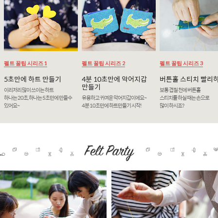
펠트 꿀팁 시리즈 1
펠트 꿀팁 시리즈 2
펠트 꿀팁 시리즈 3
5초만에 하트 만들기
4분 10초만에 악어지갑
버튼홀 스티치 빨리
만들기
이리저리 많이 쓰이는 하트
보통 겹칠 천에 버튼홀
하나는 20초, 하나는 5초만에 만들수
유용하고 귀여운 악어지갑이에요~
스티치를 하실 때는 손으로
있어요~
4분 10초만에 하트만들기 시작!
많이 하시죠?