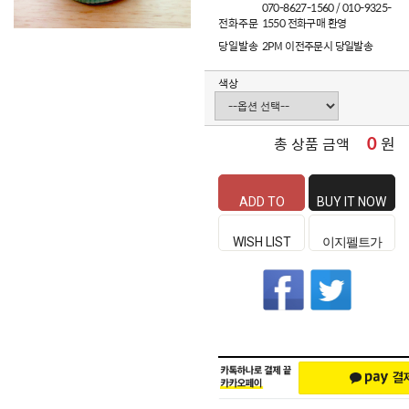
070-8627-1560 / 010-9325-
전화주문
1550 전화구매 환영
당일발송
2PM 이전주문시 당일발송
색상
0
원
총 상품 금액
ADD TO
BUY IT NOW
CART
WISH LIST
이지펠트가
좋은 이유