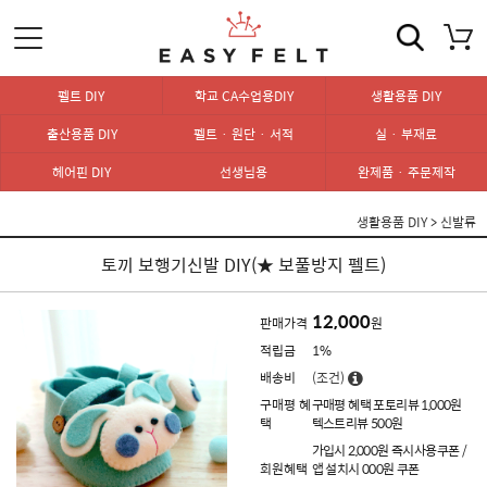
펠트 DIY
학교 CA수업용DIY
생활용품 DIY
출산용품 DIY
펠트 · 원단 · 서적
실 · 부재료
헤어핀 DIY
선생님용
완제품 · 주문제작
생활용품 DIY
>
신발류
토끼 보행기신발 DIY(★ 보풀방지 펠트)
12,000
판매가격
원
적립금
1%
배송비
(조건)
구매평 혜
구매평 혜택 포토리뷰 1,000원
택
텍스트리뷰 500원
가입시 2,000원 즉시사용쿠폰 /
회원혜택
앱 설치시 000원 쿠폰