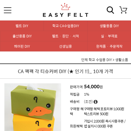
펠트 DIY
학교 CA수업용DIY
생활용품 DIY
출산용품 DIY
펠트 · 원단 · 서적
실 · 부재료
헤어핀 DIY
선생님용
완제품 · 주문제작
단체 학교 수업용 DIY
>
생활소품
CA 꽥꽥 각 티슈커버 DIY (★ 인기 !!)_ 10개 가격
54,000
판매가격
원
적립금
1%
배송비
(조건)
구매평 혜
구매평 혜택 포토리뷰 1,000원
택
텍스트리뷰 500원
가입시 2,000원 즉시사용쿠폰 /
회원혜택
앱 설치시 000원 쿠폰