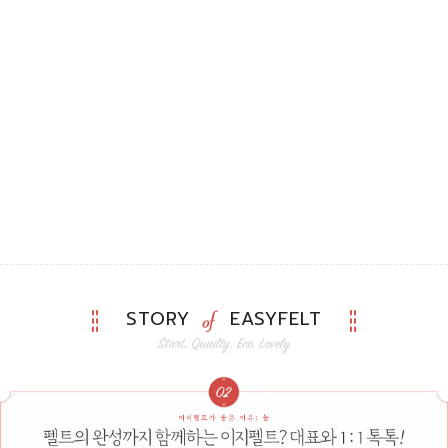
STORY
EASYFELT