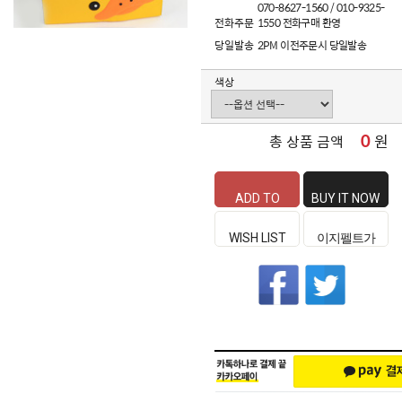
070-8627-1560 / 010-9325-
전화주문
1550 전화구매 환영
당일발송
2PM 이전주문시 당일발송
색상
0
원
총 상품 금액
ADD TO
BUY IT NOW
CART
WISH LIST
이지펠트가
좋은 이유