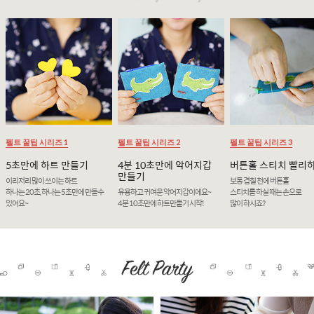
펠트 꿀팁 시리즈 1
펠트 꿀팁 시리즈 2
펠트 꿀팁 시리즈 3
5초만에 하트 만들기
4분 10초만에 악어지갑
버튼홀 스티치 빨리
만들기
이리저리 많이 쓰이는 하트
보통 겹칠 천에 버튼홀
하나는 20초, 하나는 5초만에 만들수
유용하고 귀여운 악어지갑이에요~
스티치를 하실 때는 손으로
있어요~
4분 10초만에 하트만들기 시작!
많이 하시죠?