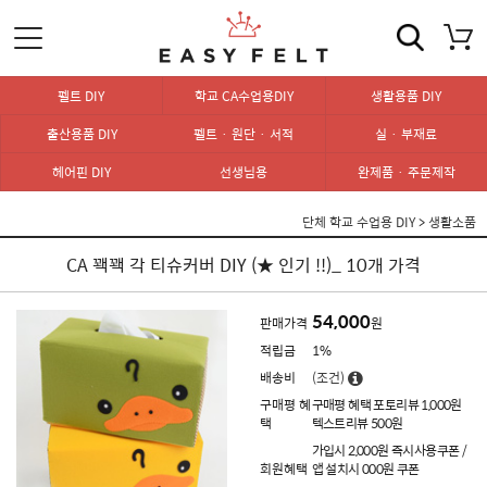
펠트 DIY
학교 CA수업용DIY
생활용품 DIY
출산용품 DIY
펠트 · 원단 · 서적
실 · 부재료
헤어핀 DIY
선생님용
완제품 · 주문제작
단체 학교 수업용 DIY
>
생활소품
CA 꽥꽥 각 티슈커버 DIY (★ 인기 !!)_ 10개 가격
54,000
판매가격
원
적립금
1%
배송비
(조건)
구매평 혜
구매평 혜택 포토리뷰 1,000원
택
텍스트리뷰 500원
가입시 2,000원 즉시사용쿠폰 /
회원혜택
앱 설치시 000원 쿠폰