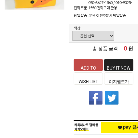
070-8627-1560 / 010-9325-
전화주문
1550 전화구매 환영
당일발송
2PM 이전주문시 당일발송
색상
0
원
총 상품 금액
ADD TO
BUY IT NOW
CART
WISH LIST
이지펠트가
좋은 이유