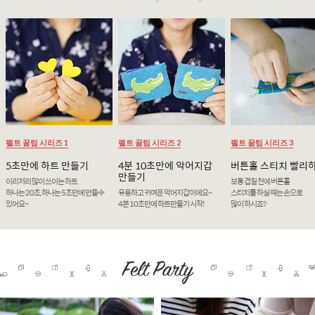
펠트 꿀팁 시리즈 1
펠트 꿀팁 시리즈 2
펠트 꿀팁 시리즈 3
5초만에 하트 만들기
4분 10초만에 악어지갑
버튼홀 스티치 빨리
만들기
이리저리 많이 쓰이는 하트
보통 겹칠 천에 버튼홀
하나는 20초, 하나는 5초만에 만들수
유용하고 귀여운 악어지갑이에요~
스티치를 하실 때는 손으로
있어요~
4분 10초만에 하트만들기 시작!
많이 하시죠?