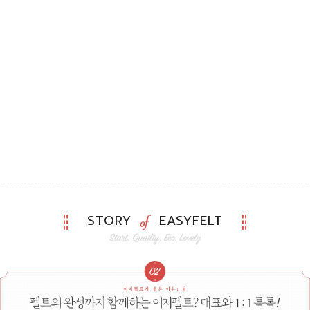
STORY
EASYFELT