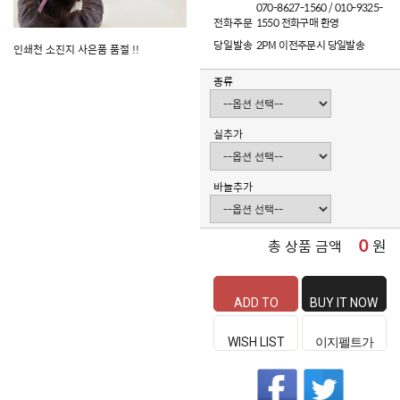
070-8627-1560 / 010-9325-
전화주문
1550 전화구매 환영
당일발송
2PM 이전주문시 당일발송
인쇄천 소진지 사은품 품절 !!
종류
실추가
바늘추가
0
원
총 상품 금액
ADD TO
BUY IT NOW
CART
WISH LIST
이지펠트가
좋은 이유