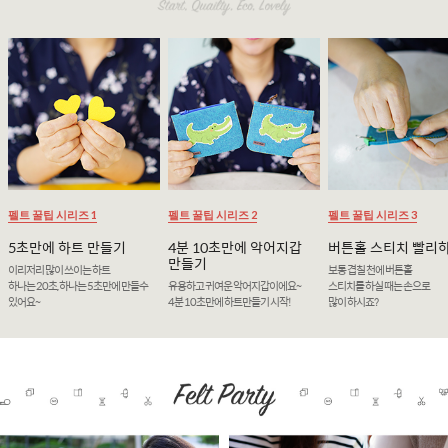
펠트 꿀팁 시리즈 1
펠트 꿀팁 시리즈 2
펠트 꿀팁 시리즈 3
5초만에 하트 만들기
4분 10초만에 악어지갑
버튼홀 스티치 빨리
만들기
이리저리 많이 쓰이는 하트
보통 겹칠 천에 버튼홀
하나는 20초, 하나는 5초만에 만들수
유용하고 귀여운 악어지갑이에요~
스티치를 하실 때는 손으로
있어요~
4분 10초만에 하트만들기 시작!
많이 하시죠?