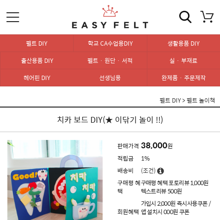
펠트 DIY
학교 CA수업용DIY
생활용품 DIY
출산용품 DIY
펠트 · 원단 · 서적
실 · 부재료
헤어핀 DIY
선생님용
완제품 · 주문제작
펠트 DIY
>
펠트 놀이책
치카 보드 DIY(★ 이닦기 놀이 !!)
38,000
판매가격
원
적립금
1%
배송비
(조건)
구매평 혜
구매평 혜택 포토리뷰 1,000원
택
텍스트리뷰 500원
가입시 2,000원 즉시사용쿠폰 /
회원혜택
앱 설치시 000원 쿠폰