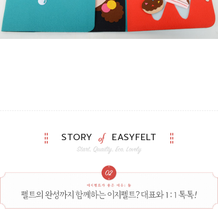
STORY
EASYFELT