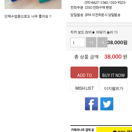
070-8627-1560 / 010-9325-
전화주문
1550 전화구매 환영
당일발송
2PM 이전주문시 당일발송
단체수업용으로도 너무 좋아요 !!
치카 보드 DIY(★ 이닦기 놀이 !!)
38,000
원
+1
-1
38,000
원
총 상품 금액
ADD TO
BUY IT NOW
CART
WISH LIST
이지펠트가
좋은 이유