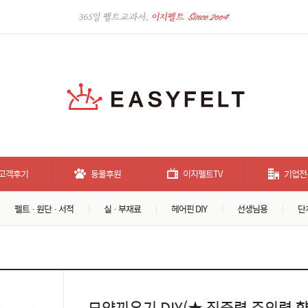
고객후기
동물후원
이지펠트TV
기업전
펠트 · 원단 · 서적
실 · 부재료
헤어핀 DIY
선생님용
단
모양끼우기 DIY(★ 집중력 주의력 