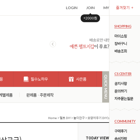
즐겨찾기
+
LOGIN
JOIN
MYPAGE
CART (
+2000원
SHOPPING
마이쇼핑
장바구니
배송조회
CS CENTER
용
필수노하우
사은품
개인결제창
공지사항
문의하기
계별제품
완제품 · 주문제작
자주묻는질문
Home
>
펠트 DIY
>
놀이완구
> 모양끼우기 DIY(★ 집중력 주의력 향상교구
COMMUNITY
구매후기
향상교구)
솜씨자랑
TODAY VIEW