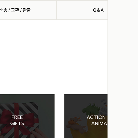
배송 / 교환 / 환불
Q & A
FREE
ACTION FOR
GIFTS
ANIMALS