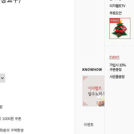
이지펠트TV
무료도안
FREE!
EVENT
가입시 10%
쿠폰증정
KNOWHOW
사은품증정
0원
 1000원 쿠폰
>
이벤트
50 전화문의 구매환영