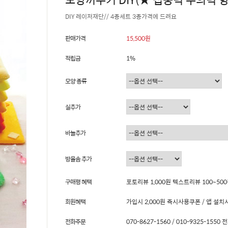
DIY 레이저재단// 4종세트 3종가격에 드려요
판매가격
15,500원
적립금
1%
모양 종류
실추가
바늘추가
방울솜 추가
구매평 혜택
포토리뷰 1,000원 텍스트리뷰 100~50
회원혜택
가입시 2,000원 즉시사용쿠폰 / 앱 설치시
전화주문
070-8627-1560 / 010-9325-15