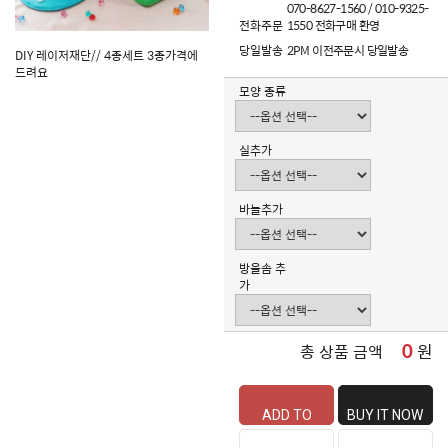
070-8627-1560 / 010-9325-
전화주문
1550 전화구매 환영
당일발송
2PM 이전주문시 당일발송
DIY 레이저재단// 4종세트 3종가격에
드려요
모양 종류
실추가
바늘추가
방울솜 추
가
0
원
총 상품 금액
ADD TO
BUY IT NOW