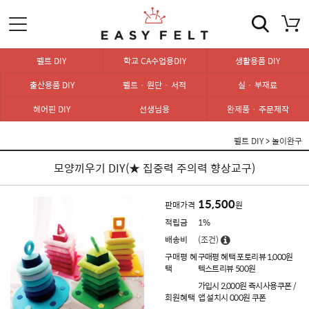
펠트 DIY
학교 CA수업용DIY
생활용품 DIY
출산용품 DIY
펠트 · 원단 · 서적
실 · 부재료
헤어핀 DIY
선생님용
완제품 · 주문제작
펠트 DIY
>
놀이완구
모양끼우기 DIY(★ 집중력 주의력 향상교구)
15,500
판매가격
원
적립금
1%
배송비
(조건)
구매평 혜
구매평 혜택 포토리뷰 1,000원
택
텍스트리뷰 500원
가입시 2,000원 즉시사용쿠폰 /
회원혜택
앱 설치시 000원 쿠폰