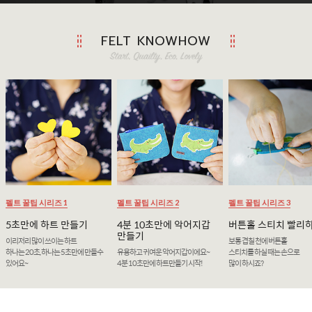
FELT KNOWHOW
펠트 꿀팁 시리즈 1
펠트 꿀팁 시리즈 2
펠트 꿀팁 시리즈 3
5초만에 하트 만들기
4분 10초만에 악어지갑
버튼홀 스티치 빨리
만들기
이리저리 많이 쓰이는 하트
보통 겹칠 천에 버튼홀
하나는 20초, 하나는 5초만에 만들수
유용하고 귀여운 악어지갑이에요~
스티치를 하실 때는 손으로
있어요~
4분 10초만에 하트만들기 시작!
많이 하시죠?