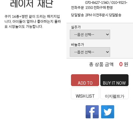
070-8627-1560 / 010-9325-
전화주문
1550 전화구매 환영
당일발송
2PM 이전주문시 당일발송
쿠키 16종+쟁반 같이 드리는 패키지입
니다, 아이들이 얼마나 좋아하는지 몰라
요 시장놀이도 가능합니다.
실추가
바늘추가
0
원
총 상품 금액
ADD TO
BUY IT NOW
CART
WISH LIST
이지펠트가
좋은 이유