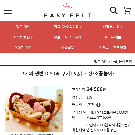
펠트 DIY
학교 CA수업용DIY
생활용품 DIY
출산용품 DIY
펠트 · 원단 · 서적
실 · 부재료
헤어핀 DIY
선생님용
완제품 · 주문제작
펠트 DIY
>
소꼽/음식모형
쿠키와 쟁반 DIY (★ 쿠키16종) 시장/소꼽놀이~
24,500
판매가격
원
적립금
1%
배송비
(조건)
구매평 혜
구매평 혜택 포토리뷰 1,000원
택
텍스트리뷰 500원
가입시 2,000원 즉시사용쿠폰 /
회원혜택
앱 설치시 000원 쿠폰