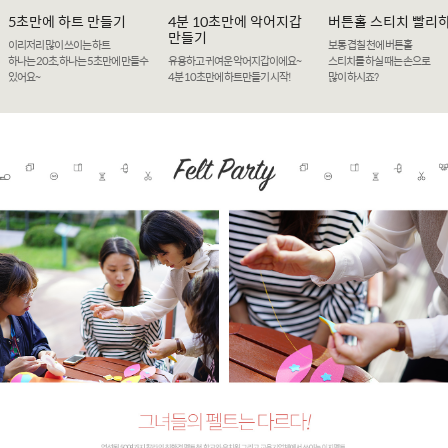
5초만에 하트 만들기
4분 10초만에 악어지갑
버튼홀 스티치 빨리
만들기
이리저리 많이 쓰이는 하트
보통 겹칠 천에 버튼홀
하나는 20초, 하나는 5초만에 만들수
유용하고 귀여운 악어지갑이에요~
스티치를 하실 때는 손으로
있어요~
4분 10초만에 하트만들기 시작!
많이 하시죠?