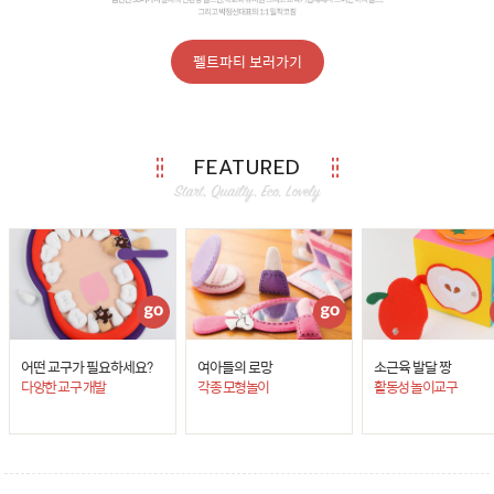
펠트파티 보러가기
FEATURED
어떤 교구가 필요하세요?
여아들의 로망
소근육 발달 짱
다양한 교구 개발
각종 모형놀이
활동성 놀이교구