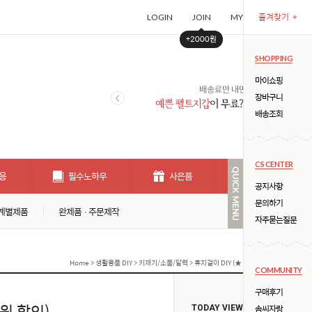
즐겨찾기
+
LOGIN
JOIN
MYPAGE
CART (
+2000원
SHOPPING
마이쇼핑
장바구니
배송조회
CS CENTER
용
필수노하우
사은품
개인결제창
공지사항
문의하기
계별제품
완제품 · 주문제작
자주묻는질문
Home
>
생활용품 DIY
>
키재기/소품/달력
> 휴지걸이 DIY (★ 세트 주문시 4500원 할인
COMMUNITY
구매후기
0원 할인)
솜씨자랑
TODAY VIEW