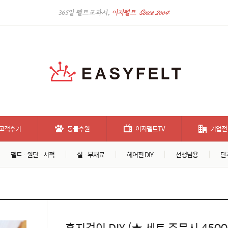
고객후기
동물후원
이지펠트TV
기업전
펠트 · 원단 · 서적
실 · 부재료
헤어핀 DIY
선생님용
단
휴지걸이 DIY (★ 세트 주문시 450