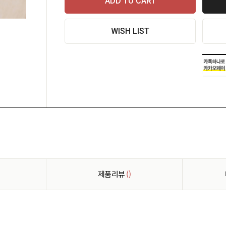
ADD TO CART
WISH LIST
제품리뷰
()