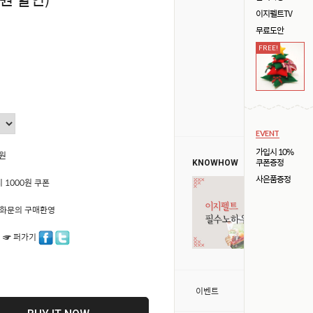
이지펠트TV
무료도안
FREE!
EVENT
가입시 10%
0원
쿠폰증정
KNOWHOW
사은품증정
 1000원 쿠폰
50 전화문의 구매환영
 ☞ 퍼가기
>
이벤트