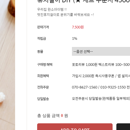
우리집 완소아이템 !!
멋진휴지걸이로 분위기를 바꿔보세요 ~!
판매가격
7,500원
적립금
1%
동물
구매평 혜택
포토리뷰 1,000원 텍스트리뷰 100~50
회원혜택
가입시 2,000원 즉시사용쿠폰 / 앱 설치시
전화주문
070-8627-1560 / 010-9325-15
오전주문시 당일발송(완제품등 일부제외)
당일발송
총 상품 금액
0
원