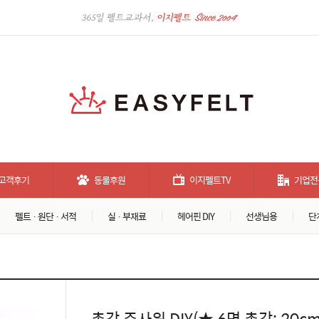
고객후기
동물후원
이지펠트TV
기업전
펠트 · 원단 · 서적
실 · 부재료
헤어핀 DIY
선생님용
단
촉감 주사위 DIY(★ 6면 촉감: 20cm