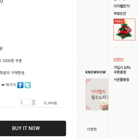
이지펠트TV
무료도안
FREE!
0원
EVENT
 1000원 쿠폰
가입시 10%
쿠폰증정
50 전화문의 구매환영
KNOWHOW
사은품증정
 ☞ 퍼가기
32,000
원
BUY IT NOW
>
이벤트