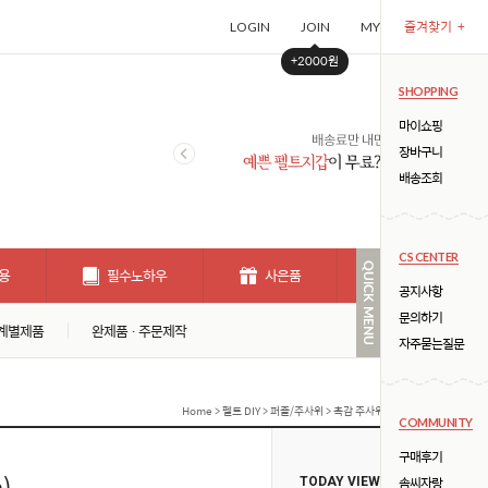
즐겨찾기
+
LOGIN
JOIN
MYPAGE
CART (
+2000원
SHOPPING
마이쇼핑
장바구니
배송조회
CS CENTER
용
필수노하우
사은품
개인결제창
공지사항
문의하기
계별제품
완제품 · 주문제작
자주묻는질문
Home
>
펠트 DIY
>
퍼즐/주사위
> 촉감 주사위 DIY(★ 6면 촉감: 20c
COMMUNITY
구매후기
)
솜씨자랑
TODAY VIEW