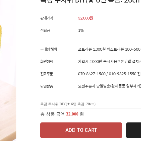
판매가격
32,000
원
적립금
1%
구매평 혜택
포토리뷰 1,000원 텍스트리뷰 100~50
회원혜택
가입시 2,000원 즉시사용쿠폰 / 앱 설치시
전화주문
070-8627-1560 / 010-9325-15
오전주문시 당일발송(완제품등 일부제외)
당일발송
촉감 주사위 DIY(★ 6면 촉감: 20cm)
총 상품 금액
32,000
원
ADD TO CART