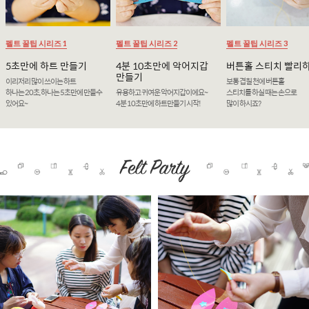
펠트 꿀팁 시리즈 1
펠트 꿀팁 시리즈 2
펠트 꿀팁 시리즈 3
5초만에 하트 만들기
4분 10초만에 악어지갑
버튼홀 스티치 빨리
만들기
이리저리 많이 쓰이는 하트
보통 겹칠 천에 버튼홀
하나는 20초, 하나는 5초만에 만들수
유용하고 귀여운 악어지갑이에요~
스티치를 하실 때는 손으로
있어요~
4분 10초만에 하트만들기 시작!
많이 하시죠?