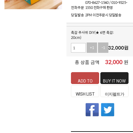
070-8627-1560 / 010-9325-
전화주문
1550 전화구매 환영
당일발송
2PM 이전주문시 당일발송
촉감 주사위 DIY(★ 6면 촉감:
20cm)
32,000
원
+1
-1
32,000
원
총 상품 금액
ADD TO
BUY IT NOW
CART
WISH LIST
이지펠트가
좋은 이유