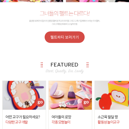
펠트파티 보러가기
FEATURED
어떤 교구가 필요하세요?
여아들의 로망
소근육 발달 짱
다양한 교구 개발
각종 모형놀이
활동성 놀이교구