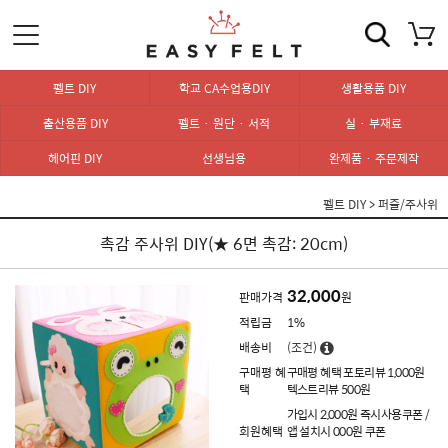
펠트 DIY
학교 CA수업용DIY
생활용품 DIY
출산용품 DIY
펠트 · 원단 · 서적
실 · 부재료
헤어핀 DIY
선생님용
완제품 · 주문제작
펠트 DIY
>
퍼즐/주사위
촉감 주사위 DIY(★ 6면 촉감: 20cm)
32,000
판매가격
원
적립금
1%
배송비
(조건)
구매평 혜
구매평 혜택 포토리뷰 1,000원
택
텍스트리뷰 500원
가입시 2,000원 즉시사용쿠폰 /
회원혜택
앱 설치시 000원 쿠폰