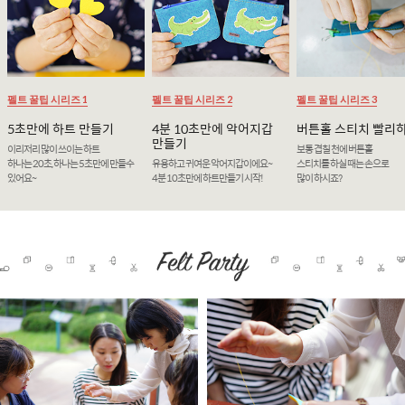
펠트 꿀팁 시리즈 1
펠트 꿀팁 시리즈 2
펠트 꿀팁 시리즈 3
5초만에 하트 만들기
4분 10초만에 악어지갑
버튼홀 스티치 빨리
만들기
이리저리 많이 쓰이는 하트
보통 겹칠 천에 버튼홀
하나는 20초, 하나는 5초만에 만들수
유용하고 귀여운 악어지갑이에요~
스티치를 하실 때는 손으로
있어요~
4분 10초만에 하트만들기 시작!
많이 하시죠?