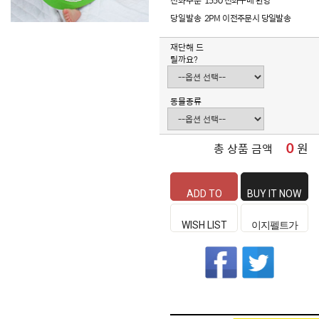
전화주문
1550 전화구매 환영
당일발송
2PM 이전주문시 당일발송
재단해 드
릴까요?
동물종류
0
원
총 상품 금액
ADD TO
BUY IT NOW
CART
WISH LIST
이지펠트가
좋은 이유