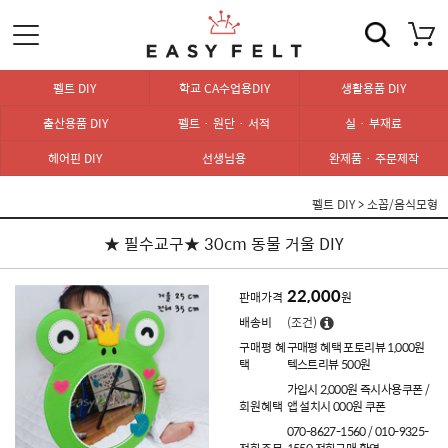
펠트 DIY
학교 CA수업용DIY
생활용품 DIY
출산용품 DIY
펠트 · 원단 · 서적
실 · 부재료
헤어핀 DIY
선생님용
완제품 · 주문제작
펠트 DIY
>
소꼽/음식모형
★ 필수교구★ 30cm 동물 거울 DIY
22,000
판매가격
원
배송비
(조건)
구매평 혜
구매평 혜택 포토리뷰 1,000원
택
텍스트리뷰 500원
가입시 2,000원 즉시사용쿠폰 /
회원혜택
앱 설치시 000원 쿠폰
070-8627-1560 / 010-9325-