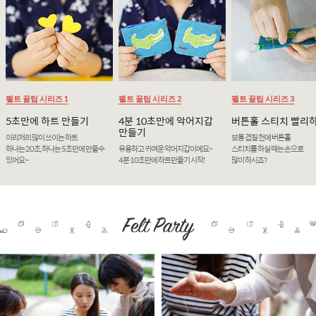
펠트 꿀팁 시리즈 1
펠트 꿀팁 시리즈 2
펠트 꿀팁 시리즈 3
5초만에 하트 만들기
4분 10초만에 악어지갑
버튼홀 스티치 빨리
만들기
이리저리 많이 쓰이는 하트
보통 겹칠 천에 버튼홀
하나는 20초, 하나는 5초만에 만들수
유용하고 귀여운 악어지갑이에요~
스티치를 하실 때는 손으로
있어요~
4분 10초만에 하트만들기 시작!
많이 하시죠?