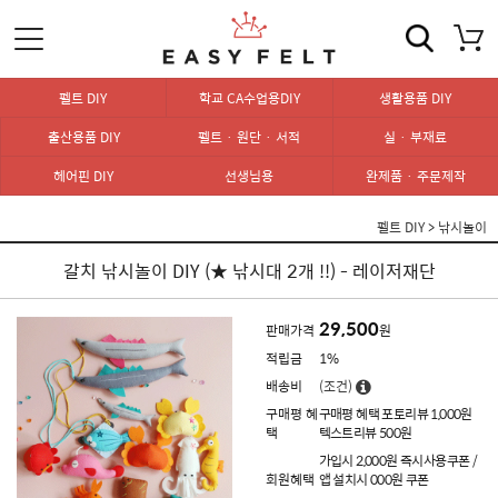
펠트 DIY
학교 CA수업용DIY
생활용품 DIY
출산용품 DIY
펠트 · 원단 · 서적
실 · 부재료
헤어핀 DIY
선생님용
완제품 · 주문제작
펠트 DIY
>
낚시놀이
갈치 낚시놀이 DIY (★ 낚시대 2개 !!) - 레이저재단
29,500
판매가격
원
적립금
1%
배송비
(조건)
구매평 혜
구매평 혜택 포토리뷰 1,000원
택
텍스트리뷰 500원
가입시 2,000원 즉시사용쿠폰 /
회원혜택
앱 설치시 000원 쿠폰