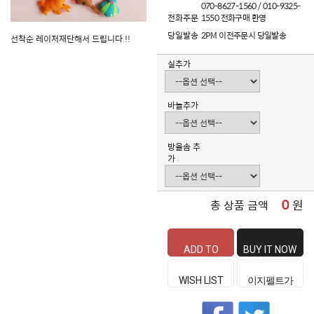
070-8627-1560 / 010-9325-
전화주문
1550 전화구매 환영
당일발송
2PM 이전주문시 당일발송
선착순 레이저재단해서 드립니다 !!
실추가
바늘추가
방울솜 추
가
0
원
총 상품 금액
ADD TO
BUY IT NOW
CART
WISH LIST
이지펠트가
좋은 이유