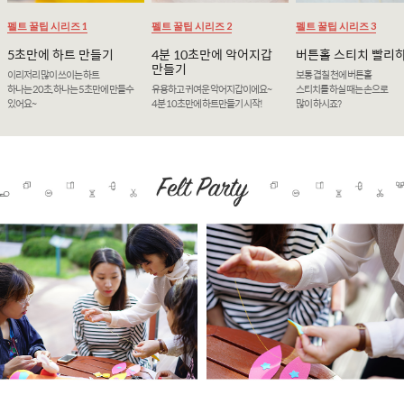
펠트 꿀팁 시리즈 1
펠트 꿀팁 시리즈 2
펠트 꿀팁 시리즈 3
5초만에 하트 만들기
4분 10초만에 악어지갑
버튼홀 스티치 빨리
만들기
이리저리 많이 쓰이는 하트
보통 겹칠 천에 버튼홀
하나는 20초, 하나는 5초만에 만들수
유용하고 귀여운 악어지갑이에요~
스티치를 하실 때는 손으로
있어요~
4분 10초만에 하트만들기 시작!
많이 하시죠?