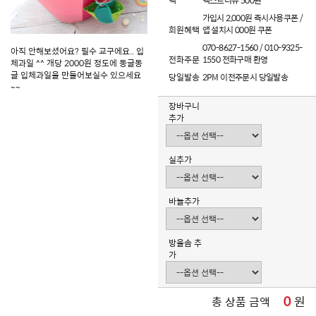
택
텍스트리뷰 500원
가입시 2,000원 즉시사용쿠폰 /
회원혜택
앱 설치시 000원 쿠폰
070-8627-1560 / 010-9325-
아직 안해보셨어요? 필수 교구에요.. 입
전화주문
1550 전화구매 환영
체과일 ^^ 개당 2000원 정도에 동글동
글 입체과일을 만들어보실수 있으세요
당일발송
2PM 이전주문시 당일발송
~~
장바구니
추가
실추가
바늘추가
방울솜 추
가
0
원
총 상품 금액