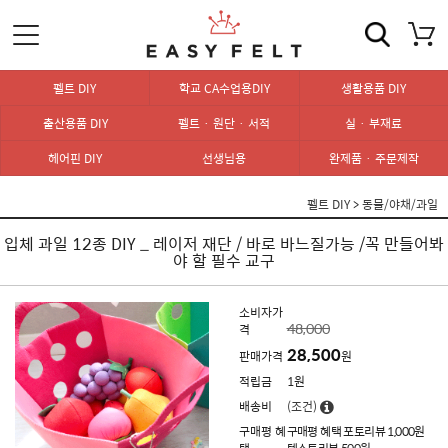
펠트 DIY
학교 CA수업용DIY
생활용품 DIY
출산용품 DIY
펠트 · 원단 · 서적
실 · 부재료
헤어핀 DIY
선생님용
완제품 · 주문제작
펠트 DIY
>
동물/야채/과일
입체 과일 12종 DIY _ 레이저 재단 / 바로 바느질가능 /꼭 만들어봐
야 할 필수 교구
소비자가
48,000
격
28,500
판매가격
원
적립금
1원
배송비
(조건)
구매평 혜
구매평 혜택 포토리뷰 1,000원