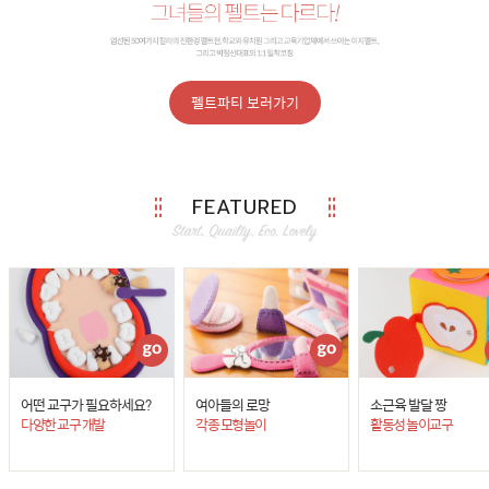
펠트파티 보러가기
FEATURED
어떤 교구가 필요하세요?
여아들의 로망
소근육 발달 짱
다양한 교구 개발
각종 모형놀이
활동성 놀이교구