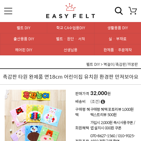
펠트 DIY
학교 CA수업용DIY
생활용품 DIY
출산용품 DIY
펠트 · 원단 · 서적
실 · 부재료
헤어핀 DIY
선생님용
완제품 · 주문제작
펠트 DIY
>
벽걸이/촉감판/까꿍판
촉감판 타원 완제품 면18cm 어린이집 유치원 환경판 만져보아요
32,000
판매가격
원
배송비
(조건)
구매평 혜
구매평 혜택 포토리뷰 1,000원
택
텍스트리뷰 500원
가입시 2,000원 즉시사용쿠폰 /
회원혜택
앱 설치시 000원 쿠폰
070-8627-1560 / 010-9325-