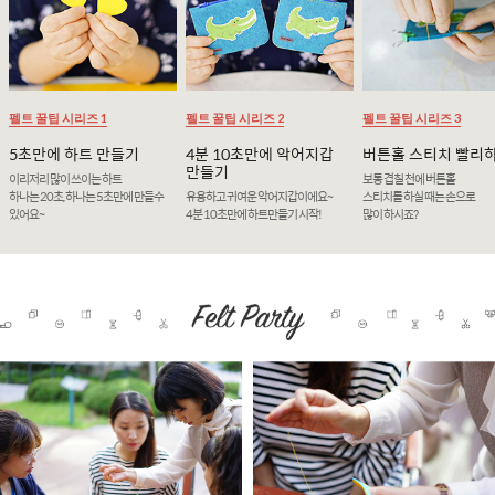
펠트 꿀팁 시리즈 1
펠트 꿀팁 시리즈 2
펠트 꿀팁 시리즈 3
5초만에 하트 만들기
4분 10초만에 악어지갑
버튼홀 스티치 빨리
만들기
이리저리 많이 쓰이는 하트
보통 겹칠 천에 버튼홀
하나는 20초, 하나는 5초만에 만들수
유용하고 귀여운 악어지갑이에요~
스티치를 하실 때는 손으로
있어요~
4분 10초만에 하트만들기 시작!
많이 하시죠?