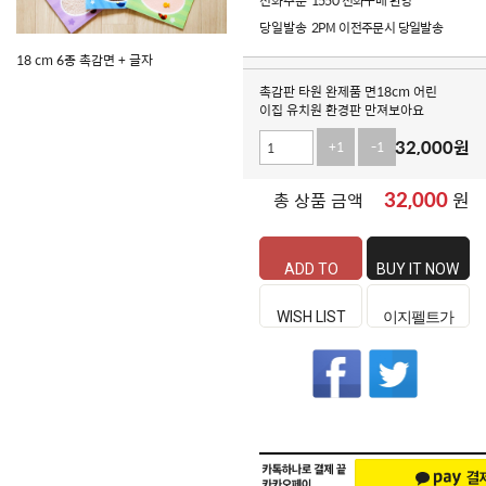
전화주문
1550 전화구매 환영
당일발송
2PM 이전주문시 당일발송
18 cm 6종 촉감면 + 글자
촉감판 타원 완제품 면18cm 어린
이집 유치원 환경판 만져보아요
32,000
원
+1
-1
32,000
원
총 상품 금액
ADD TO
BUY IT NOW
CART
WISH LIST
이지펠트가
좋은 이유