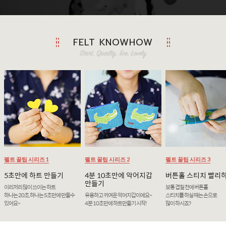
FELT KNOWHOW
펠트 꿀팁 시리즈 1
펠트 꿀팁 시리즈 2
펠트 꿀팁 시리즈 3
5초만에 하트 만들기
4분 10초만에 악어지갑
버튼홀 스티치 빨리
만들기
이리저리 많이 쓰이는 하트
보통 겹칠 천에 버튼홀
하나는 20초, 하나는 5초만에 만들수
유용하고 귀여운 악어지갑이에요~
스티치를 하실 때는 손으로
있어요~
4분 10초만에 하트만들기 시작!
많이 하시죠?