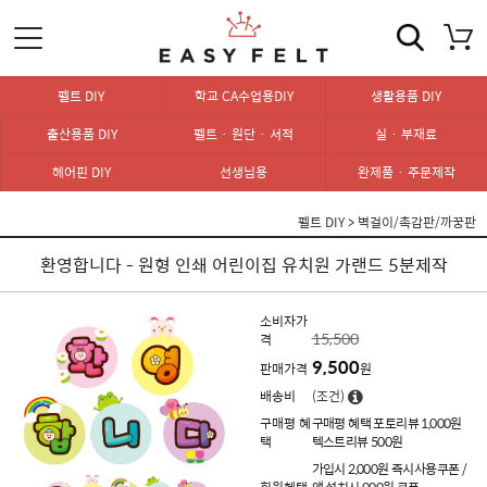
펠트 DIY
학교 CA수업용DIY
생활용품 DIY
출산용품 DIY
펠트 · 원단 · 서적
실 · 부재료
헤어핀 DIY
선생님용
완제품 · 주문제작
펠트 DIY
>
벽걸이/촉감판/까꿍판
환영합니다 - 원형 인쇄 어린이집 유치원 가랜드 5분제작
소비자가
15,500
격
9,500
판매가격
원
배송비
(조건)
구매평 혜
구매평 혜택 포토리뷰 1,000원
택
텍스트리뷰 500원
가입시 2,000원 즉시사용쿠폰 /