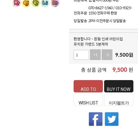
회원혜택
앱 설치시 000원 쿠폰
070-8627-1560 / 010-9325-
전화주문
1550 전화구매 환영
당일발송
2PM 이전주문시 당일발송
환영합니다 - 원형 인쇄 어린이집
유치원 가랜드 5분제작
9,500
원
+1
-1
9,500
원
총 상품 금액
ADD TO
BUY IT NOW
CART
WISH LIST
이지펠트가
좋은 이유