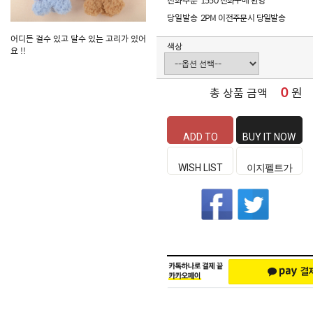
전화주문
1550 전화구매 환영
당일발송
2PM 이전주문시 당일발송
어디든 걸수 있고 달수 있는 고리가 있어
색상
요 !!
0
원
총 상품 금액
ADD TO
BUY IT NOW
CART
WISH LIST
이지펠트가
좋은 이유