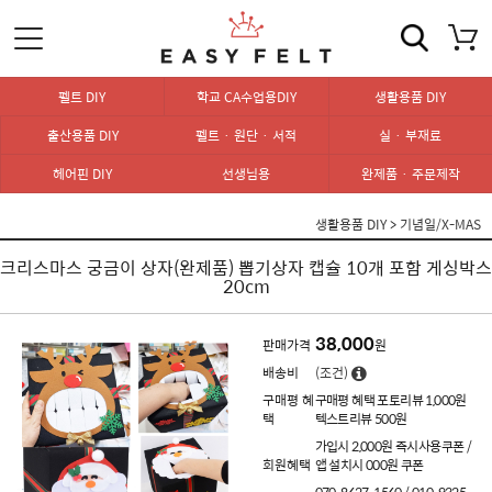
펠트 DIY
학교 CA수업용DIY
생활용품 DIY
출산용품 DIY
펠트 · 원단 · 서적
실 · 부재료
헤어핀 DIY
선생님용
완제품 · 주문제작
생활용품 DIY
>
기념일/X-MAS
크리스마스 궁금이 상자(완제품) 뽑기상자 캡슐 10개 포함 게싱박스
20cm
38,000
판매가격
원
배송비
(조건)
구매평 혜
구매평 혜택 포토리뷰 1,000원
택
텍스트리뷰 500원
가입시 2,000원 즉시사용쿠폰 /
회원혜택
앱 설치시 000원 쿠폰