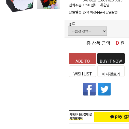
070-8627-1560 / 010-9325-
전화주문
1550 전화구매 환영
당일발송
2PM 이전주문시 당일발송
종류
0
원
총 상품 금액
ADD TO
BUY IT NOW
CART
WISH LIST
이지펠트가
좋은 이유