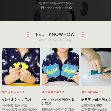
트는 펠트 가이드를 무료로 드립니다 ~
지금 신청게시판에서 신청하세요!
FELT KNOWHOW
펠트 꿀팁 시리즈 1
펠트 꿀팁 시리즈 2
펠트 꿀팁 시리즈 3
5초만에 하트 만들기
4분 10초만에 악어지갑
버튼홀 스티치 빨리
만들기
이리저리 많이 쓰이는 하트
보통 겹칠 천에 버튼홀
하나는 20초, 하나는 5초만에 만들수
유용하고 귀여운 악어지갑이에요~
스티치를 하실 때는 손으로