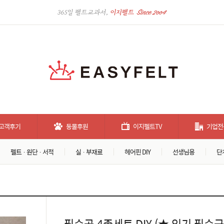
고객후기
동물후원
이지펠트TV
기업전
펠트 · 원단 · 서적
실 · 부재료
헤어핀 DIY
선생님용
단
필수공 4종세트 DIY (★ 인기 필수구