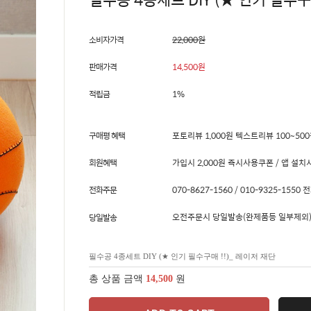
소비자가격
22,000원
판매가격
14,500
원
적립금
1%
구매평 혜택
포토리뷰 1,000원 텍스트리뷰 100~50
회원혜택
가입시 2,000원 즉시사용쿠폰 / 앱 설치시
전화주문
070-8627-1560 / 010-9325-15
오전주문시 당일발송(완제품등 일부제외)
당일발송
필수공 4종세트 DIY (★ 인기 필수구매 !!)_ 레이저 재단
총 상품 금액
14,500
원