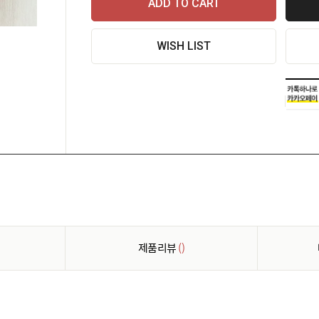
ADD TO CART
WISH LIST
제품리뷰
()