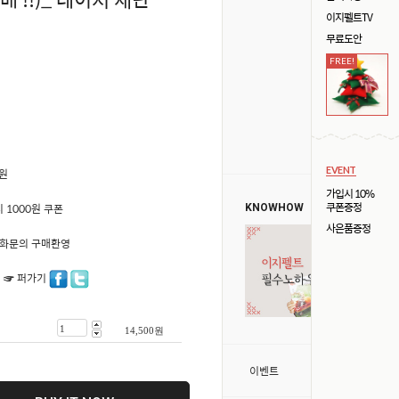
이지펠트TV
무료도안
FREE!
EVENT
0원
가입시 10%
쿠폰증정
 1000원 쿠폰
KNOWHOW
사은품증정
50 전화문의 구매환영
 ☞ 퍼가기
14,500
원
>
이벤트