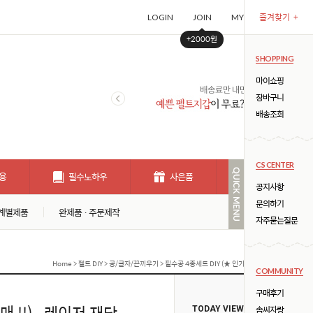
즐겨찾기
+
LOGIN
JOIN
MYPAGE
CART (
+2000원
SHOPPING
마이쇼핑
장바구니
배송조회
CS CENTER
용
필수노하우
사은품
개인결제창
공지사항
문의하기
계별제품
완제품 · 주문제작
자주묻는질문
Home
>
펠트 DIY
>
공/글자/끈끼우기
> 필수공 4종세트 DIY (★ 인기 필수구매 !!)_ 레이저 재
COMMUNITY
구매후기
매 !!)_ 레이저 재단
솜씨자랑
TODAY VIEW