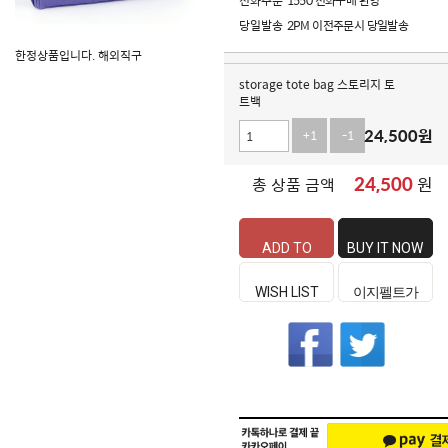
전화주문
1550 전화구매 환영
당일발송
2PM 이전주문시 당일발송
한정상품입니다. 해외직구
storage tote bag 스토리지 토
트백
24,500
원
+1
-1
24,500
원
총 상품 금액
ADD TO
BUY IT NOW
CART
WISH LIST
이지펠트가
좋은 이유