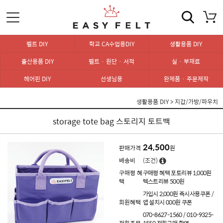
펠트 DIY
학교 CA수업용DIY
생활용품 DIY
출산용품 DIY
펠트 · 원단 · 서적
실 · 부재료
헤어핀 DIY
선생님용
완제품 · 주문제작
생활용품 DIY
>
지갑/가방/파우치
storage tote bag 스토리지 토트백
24,500
판매가격
원
배송비
(조건)
구매평 혜
구매평 혜택 포토리뷰 1,000원
택
텍스트리뷰 500원
가입시 2,000원 즉시사용쿠폰 /
회원혜택
앱 설치시 000원 쿠폰
070-8627-1560 / 010-9325-