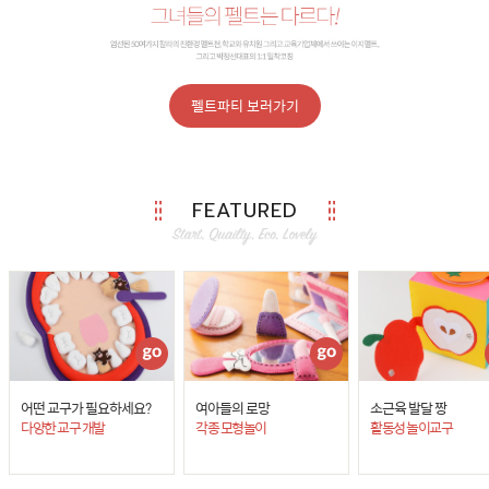
펠트파티 보러가기
FEATURED
어떤 교구가 필요하세요?
여아들의 로망
소근육 발달 짱
다양한 교구 개발
각종 모형놀이
활동성 놀이교구