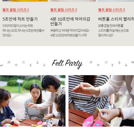
펠트 꿀팁 시리즈 1
펠트 꿀팁 시리즈 2
펠트 꿀팁 시리즈 3
5초만에 하트 만들기
4분 10초만에 악어지갑
버튼홀 스티치 빨리
만들기
이리저리 많이 쓰이는 하트
보통 겹칠 천에 버튼홀
하나는 20초, 하나는 5초만에 만들수
유용하고 귀여운 악어지갑이에요~
스티치를 하실 때는 손으로
있어요~
4분 10초만에 하트만들기 시작!
많이 하시죠?