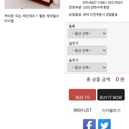
070-8627-1560 / 010-9325-
전화주문
1550 전화구매 환영
당일발송
2PM 이전주문시 당일발송
케익판, 띠는 재단제외 !! 펠트 제작필수
아이템
종류
실추가
솜추가
0
원
총 상품 금액
ADD TO
BUY IT NOW
CART
WISH LIST
이지펠트가
좋은 이유