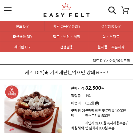
펠트 DIY
학교 CA수업용DIY
생활용품 DIY
출산용품 DIY
펠트 · 원단 · 서적
실 · 부재료
헤어핀 DIY
선생님용
완제품 · 주문제작
펠트 DIY
>
소꼽/음식모형
케익 DIY(★ 기계재단)_먹으면 앙돼요~~!!
32,500
판매가격
원
적립금
1%
배송비
(조건)
구매평 혜
구매평 혜택 포토리뷰 1,000원
택
텍스트리뷰 500원
가입시 2,000원 즉시사용쿠폰 /
회원혜택
앱 설치시 000원 쿠폰