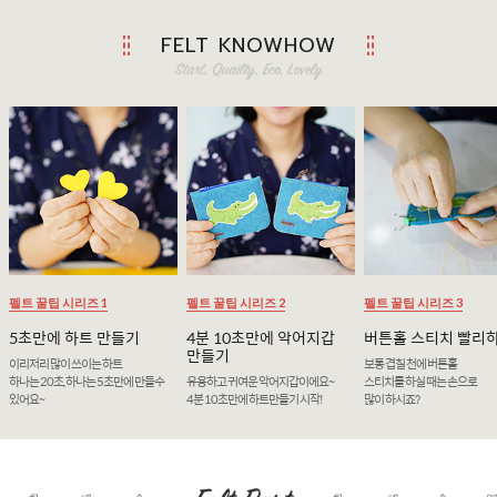
FELT KNOWHOW
펠트 꿀팁 시리즈 1
펠트 꿀팁 시리즈 2
펠트 꿀팁 시리즈 3
5초만에 하트 만들기
4분 10초만에 악어지갑
버튼홀 스티치 빨리
만들기
이리저리 많이 쓰이는 하트
보통 겹칠 천에 버튼홀
하나는 20초, 하나는 5초만에 만들수
유용하고 귀여운 악어지갑이에요~
스티치를 하실 때는 손으로
있어요~
4분 10초만에 하트만들기 시작!
많이 하시죠?