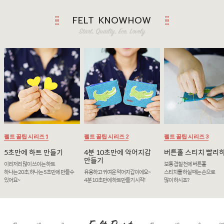
FELT KNOWHOW
펠트 꿀팁 시리즈 1
펠트 꿀팁 시리즈 2
펠트 꿀팁 시리즈 3
5초만에 하트 만들기
4분 10초만에 악어지갑
버튼홀 스티치 빨리
만들기
이리저리 많이 쓰이는 하트
보통 겹칠 천에 버튼홀
하나는 20초, 하나는 5초만에 만들수
유용하고 귀여운 악어지갑이에요~
스티치를 하실 때는 손으로
있어요~
4분 10초만에 하트만들기 시작!
많이 하시죠?