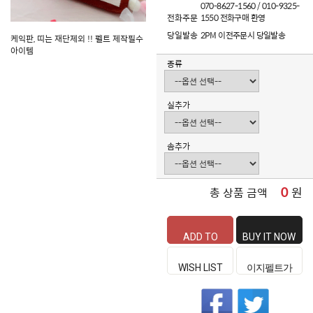
070-8627-1560 / 010-9325-
전화주문
1550 전화구매 환영
당일발송
2PM 이전주문시 당일발송
케익판, 띠는 재단제외 !! 펠트 제작필수
아이템
종류
실추가
솜추가
0
원
총 상품 금액
ADD TO
BUY IT NOW
CART
WISH LIST
이지펠트가
좋은 이유