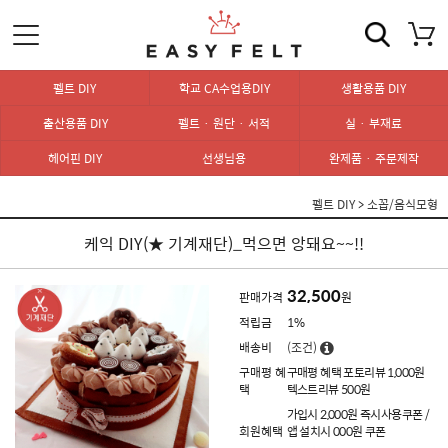
펠트 DIY
학교 CA수업용DIY
생활용품 DIY
출산용품 DIY
펠트 · 원단 · 서적
실 · 부재료
헤어핀 DIY
선생님용
완제품 · 주문제작
펠트 DIY
>
소꼽/음식모형
케익 DIY(★ 기계재단)_먹으면 앙돼요~~!!
32,500
판매가격
원
적립금
1%
배송비
(조건)
구매평 혜
구매평 혜택 포토리뷰 1,000원
택
텍스트리뷰 500원
가입시 2,000원 즉시사용쿠폰 /
회원혜택
앱 설치시 000원 쿠폰